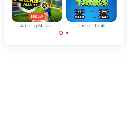
Nieuw
Archery Master
Clash of Tanks
Probeer een
Verdedig jouw
Meester
basis en vernietig
Boogschutter te
ondertussen de
worden.
basis van je
tegenstander in
dit strategisch
tank spel.