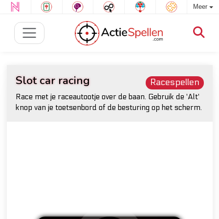
Meer
Slot car racing
Racespellen
Race met je raceautootje over de baan. Gebruik de 'Alt'
knop van je toetsenbord of de besturing op het scherm.