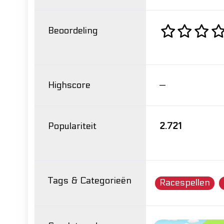
Beoordeling
Highscore
—
Populariteit
2.721
Tags & Categorieën
Racespellen