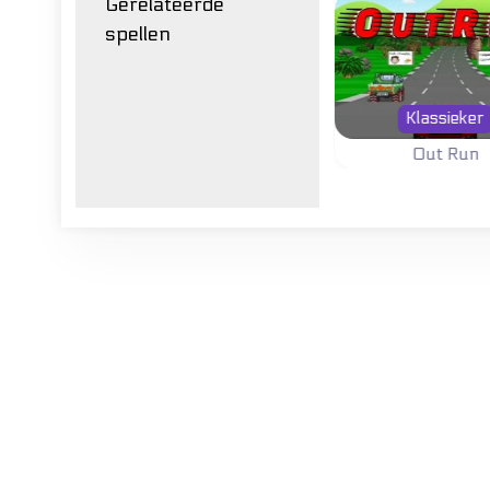
Gerelateerde
spellen
Klassieker
Hero
Rally Car Hero
Out Run
rdere
Race en verbeter je
Remake van h
n dit
rally-auto in vier
klassieke arc
spel.
verschillende races.
racespel Out R