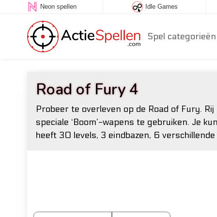
Neon spellen
Idle Games
Spel categorieën
Road of Fury 4
Probeer te overleven op de Road of Fury. Rij 
speciale ‘Boom’-wapens te gebruiken. Je ku
heeft 30 levels, 3 eindbazen, 6 verschillende