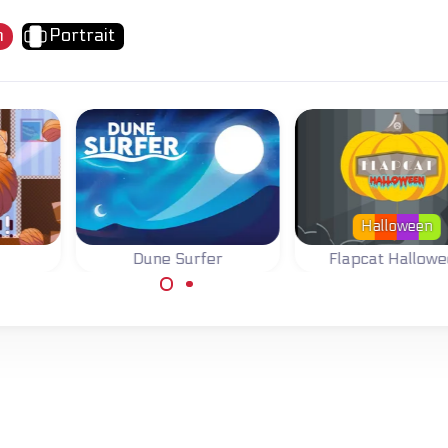
n
Portrait
Halloween
Dune Surfer
Flapcat Hallow
Probeer Flapcat in
le wol
Surf op de duinen en
lucht te houden
n te
spring boven de lijn om
te scoren.