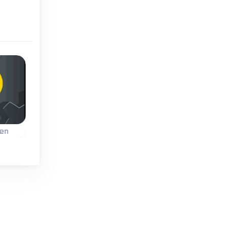
Lente
een
Mini Jumps
Cat House
 de
Spring spel met één
Help de kat om alle w
.
knop.
naar de uitgangen t
verplaatsen.