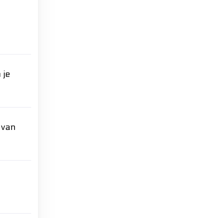
 je
 van