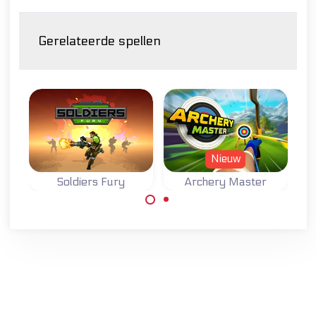
Gerelateerde spellen
Nieuw
Soldiers Fury
Archery Master
Volbreng je
Probeer een
missies als
Meester
soldaat in
Boogschutter te
oorlogstijd.
worden.