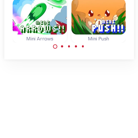
Mini Arrows
Mini Push
Spel met maar één
Spel met maar één
knop: verwissel de
knop: verwissel de
pijlen om je naar
staat van de
het doel te
blokken om je naar
verplaatsen.
het doel te
verplaatsen.