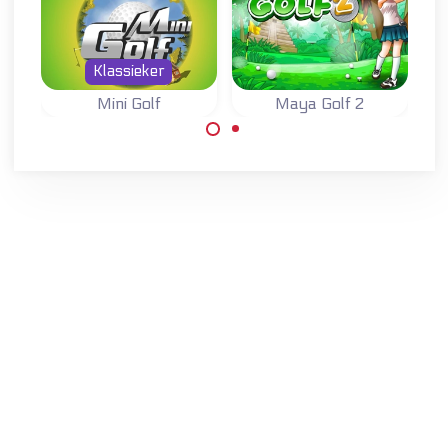
Klassieker
Mini Golf
Maya Golf 2
Put de bal in zo
Klassiek Mini Golf
min mogelijk
spel. Probeer de
slagen.
bal in de hole te
putten.