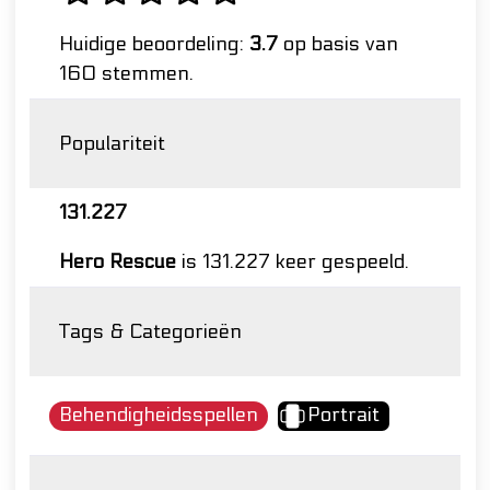
Huidige beoordeling:
3.7
op basis van
160 stemmen.
Populariteit
131.227
Hero Rescue
is 131.227 keer gespeeld.
Tags & Categorieën
Behendigheidsspellen
Portrait