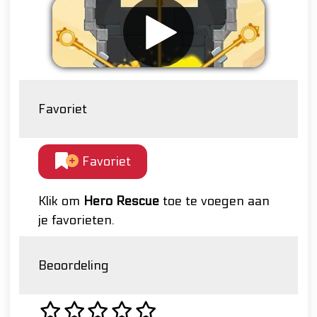
Favoriet
Favoriet
Klik om
Hero Rescue
toe te voegen aan
je favorieten.
Beoordeling