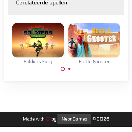
Gerelateerde spellen
Soldiers Fury
Bottle Shooter
Schiet op flessen
Volbreng je
in het Wilde
missies als
Westen.
soldaat in
oorlogstijd.
Made with
by
NeonGames
© 2026