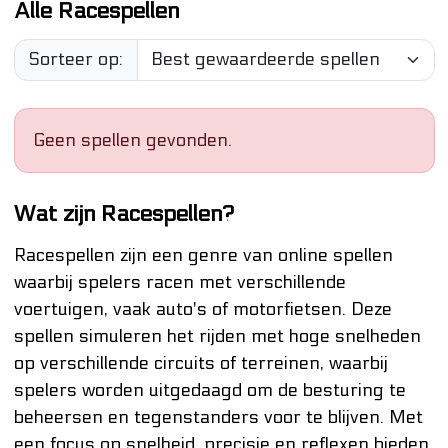
Alle Racespellen
Sorteer op:
Geen spellen gevonden.
Wat zijn Racespellen?
Racespellen zijn een genre van online spellen
waarbij spelers racen met verschillende
voertuigen, vaak auto's of motorfietsen. Deze
spellen simuleren het rijden met hoge snelheden
op verschillende circuits of terreinen, waarbij
spelers worden uitgedaagd om de besturing te
beheersen en tegenstanders voor te blijven. Met
een focus op snelheid, precisie en reflexen bieden