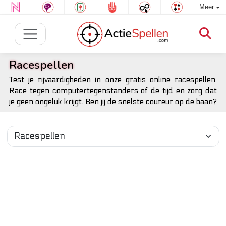
Meer
Racespellen
Test je rijvaardigheden in onze gratis online racespellen.
Race tegen computertegenstanders of de tijd en zorg dat
je geen ongeluk krijgt. Ben jij de snelste coureur op de baan?