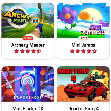
Probeer een Meester
Spring spel met één knop.
Boogschutter te worden.
Nieuw
Lente
Archery Master
Mini Jumps
Speel
Speel
Spring, verwissel blokken
Probeer te overleven op de
en haal 81 levels.
Road of Fury.
Mini Blocks DX
Road of Fury 4
Speel
Speel